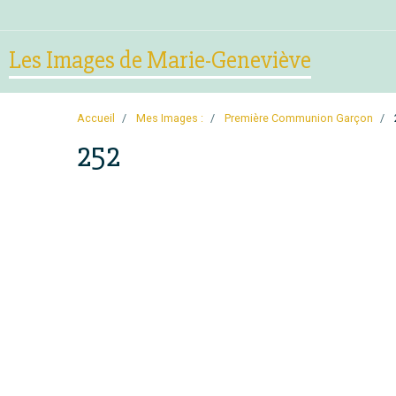
Les Images de Marie-Geneviève
Accueil
Mes Images :
Première Communion Garçon
252