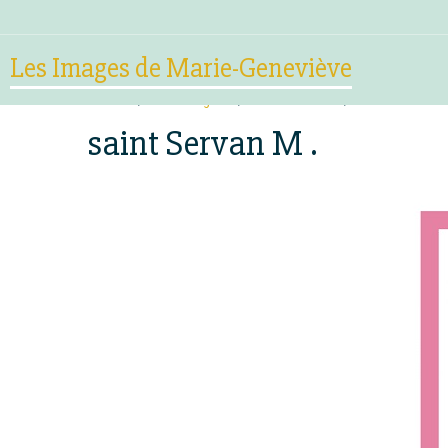
Les Images de Marie-Geneviève
Accueil
Mes Images :
Saints Patrons
saint Servan M 
saint Servan M .