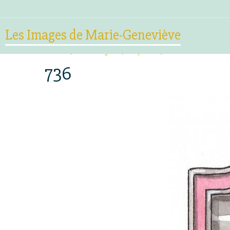
Les Images de Marie-Geneviève
Accueil
Mes Images :
Baptême
736
736